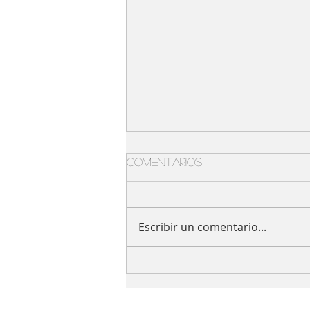
Comentarios
Escribir un comentario...
Llegó el tufting a
bymanu 🔫 🧶