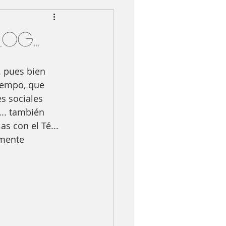
g...
. pues bien 
iempo, que 
s sociales 
.. también 
s con el Té... 
mente 