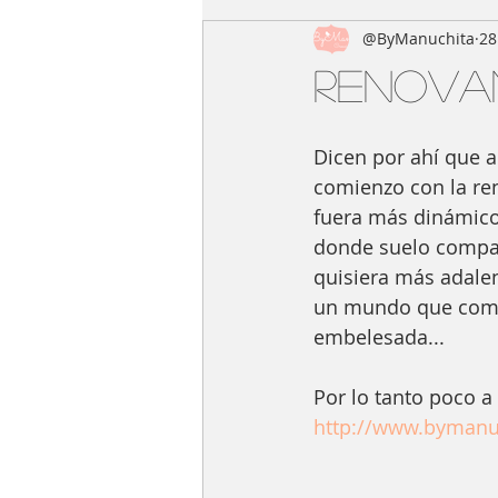
@ByManuchita
28
Renovan
Dicen por ahí que a
comienzo con la ren
fuera más dinámico,
donde suelo compart
quisiera más adalen
un mundo que comen
embelesada...  
Por lo tanto poco a
http://www.bymanuc