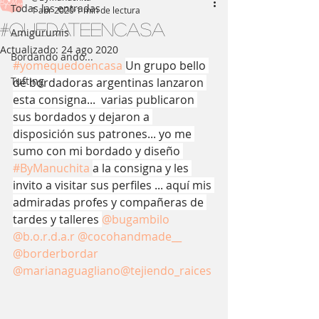
Todas las entradas
1 abr 2020
1 min de lectura
#Quedateencasa
Amigurumis
Actualizado:
24 ago 2020
Bordando ando...
#yomequedoencasa
Un grupo bello 
Tufting
de bordadoras argentinas lanzaron 
esta consigna...  varias publicaron 
sus bordados y dejaron a 
disposición sus patrones... yo me 
sumo con mi bordado y diseño 
#ByManuchita
a la consigna y les 
invito a visitar sus perfiles ... aquí mis 
admiradas profes y compañeras de 
tardes y talleres 
@bugambilo
@b.o.r.d.a.r
@cocohandmade__
@borderbordar
@marianaguagliano
@tejiendo_raices