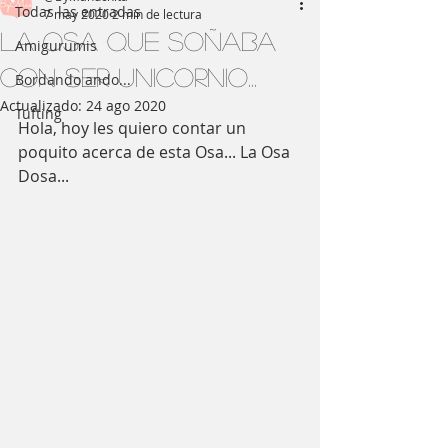
Todas las entradas
7 may 2020
2 min de lectura
La Osa que soñaba
Amigurumis
con ser Unicornio...
Bordando ando...
Actualizado:
24 ago 2020
Tufting
Hola, hoy les quiero contar un 
poquito acerca de esta Osa... La Osa 
Dosa... 