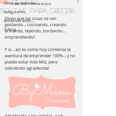
Todas las entradas
1 abr 2020
1 min de lectura
Soltar... para crecer...
Amigurumis
Dicen que las cosas se van 
Bordando ando...
gestando... cocinando, creando, 
Tufting
armando, tejiendo, bordando... 
emprendiendo! 
Y si... así es como hoy comienza la 
aventura de emprender 100%... y no 
puedo estar más feliz, pero 
sobretodo agradecida! 
Agradecida a los colegas, a las 